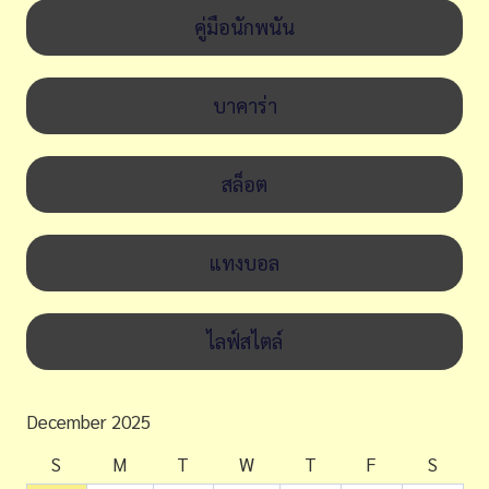
คู่มือนักพนัน
บาคาร่า
สล็อต
แทงบอล
ไลฟ์สไตล์
December 2025
S
M
T
W
T
F
S