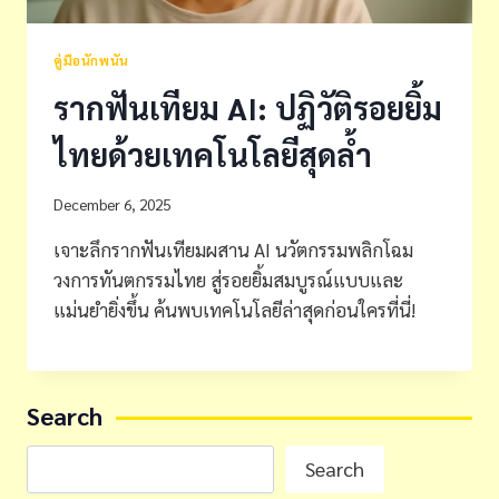
คู่มือนักพนัน
รากฟันเทียม AI: ปฏิวัติรอยยิ้ม
ไทยด้วยเทคโนโลยีสุดล้ำ
December 6, 2025
เจาะลึกรากฟันเทียมผสาน AI นวัตกรรมพลิกโฉม
วงการทันตกรรมไทย สู่รอยยิ้มสมบูรณ์แบบและ
แม่นยำยิ่งขึ้น ค้นพบเทคโนโลยีล่าสุดก่อนใครที่นี่!
Search
Search
Search