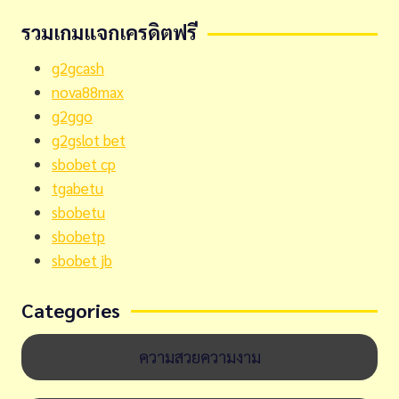
รวมเกมแจกเครดิตฟรี
g2gcash
nova88max
g2ggo
g2gslot bet
sbobet cp
tgabetu
sbobetu
sbobetp
sbobet jb
Categories
ความสวยความงาม