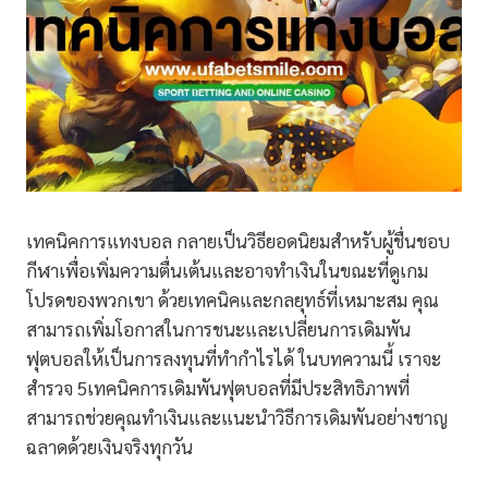
เทคนิคการแทงบอล กลายเป็นวิธียอดนิยมสำหรับผู้ชื่นชอบ
กีฬาเพื่อเพิ่มความตื่นเต้นและอาจทำเงินในขณะที่ดูเกม
โปรดของพวกเขา ด้วยเทคนิคและกลยุทธ์ที่เหมาะสม คุณ
สามารถเพิ่มโอกาสในการชนะและเปลี่ยนการเดิมพัน
ฟุตบอลให้เป็นการลงทุนที่ทำกำไรได้ ในบทความนี้ เราจะ
สำรวจ 5เทคนิคการเดิมพันฟุตบอลที่มีประสิทธิภาพที่
สามารถช่วยคุณทำเงินและแนะนำวิธีการเดิมพันอย่างชาญ
ฉลาดด้วยเงินจริงทุกวัน