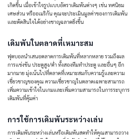
เกิดขึ้น เมื่อเข้าใจรูปแบบอัตราเดิมพันต่างๆ เช่น ทศนิยม
เศษส่วน หรืออเมริกัน คุณจะประเมินมูลค่าของการเดิมพัน
และตัดสินใจได้อย่างชาญฉลาดยิ่งขึ้น
เดิมพันในตลาดที่เหมาะสม
ฟุตบอลนำเสนอตลาดการเดิมพันที่หลากหลาย รวมถึงผล
การแข่งขัน ประตูสูง/ต่ำ ทั้งสองทีมทำประตู และอื่นๆ อีก
มากมาย มุ่งเน้นไปที่ตลาดที่เหมาะสมกับความรู้และความ
เชี่ยวชาญของคุณ ความเชี่ยวชาญในตลาดเฉพาะสามารถ
เพิ่มความเข้าใจในเกมและเพิ่มความสามารถในการระบุการ
เดิมพันที่คุ้มค่า
การใช้การเดิมพันระหว่างเล่น
การเดิมพันระหว่างเล่นหรือเดิมพันสดทำให้คุณสามารถวาง