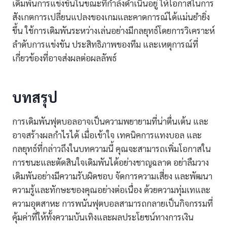
เดิมพันการแข่งขันในขณะที่กำลังดำเนินอยู่ ให้โอกาสในการ
สังเกตการเปลี่ยนแปลงของเกมและคาดการณ์ได้แม่นยำยิ่ง
ขึ้น ใช้การเดิมพันระหว่างเล่นอย่างมีกลยุทธ์โดยการวิเคราะห์
ลำดับการแข่งขัน ประสิทธิภาพของทีม และเหตุการณ์ที่
เกี่ยวข้องที่อาจส่งผลต่อผลลัพธ์
บทสรุป
การเดิมพันฟุตบอลอาจเป็นความพยายามที่น่าตื่นเต้น และ
อาจสร้างผลกำไรได้ เมื่อเข้าใจ เทคนิคการแทงบอล และ
กลยุทธ์ที่กล่าวถึงในบทความนี้ คุณจะสามารถเพิ่มโอกาสใน
การชนะและตัดสินใจเดิมพันได้อย่างชาญฉลาด อย่าลืมวาง
เดิมพันอย่างมีความรับผิดชอบ จัดการความเสี่ยง และพัฒนา
ความรู้และทักษะของคุณอย่างต่อเนื่อง ด้วยความทุ่มเทและ
ความอุตสาหะ การพนันฟุตบอลสามารถกลายเป็นกิจกรรมที่
คุ้มค่าที่ให้ทั้งความบันเทิงและผลประโยชน์ทางการเงิน