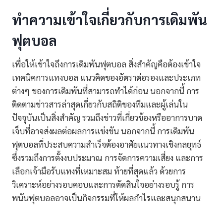
ทำความเข้าใจเกี่ยวกับการเดิมพัน
ฟุตบอล
เพื่อให้เข้าใจถึงการเดิมพันฟุตบอล สิ่งสำคัญคือต้องเข้าใจ
เทคนิคการแทงบอล แนวคิดของอัตราต่อรองและประเภท
ต่างๆ ของการเดิมพันที่สามารถทำได้ก่อน นอกจากนี้ การ
ติดตามข่าวสารล่าสุดเกี่ยวกับสถิติของทีมและผู้เล่นใน
ปัจจุบันเป็นสิ่งสำคัญ รวมถึงข่าวที่เกี่ยวข้องหรืออาการบาด
เจ็บที่อาจส่งผลต่อผลการแข่งขัน นอกจากนี้ การเดิมพัน
ฟุตบอลที่ประสบความสำเร็จต้องอาศัยแนวทางเชิงกลยุทธ์
ซึ่งรวมถึงการตั้งงบประมาณ การจัดการความเสี่ยง และการ
เลือกเจ้ามือรับแทงที่เหมาะสม ท้ายที่สุดแล้ว ด้วยการ
วิเคราะห์อย่างรอบคอบและการตัดสินใจอย่างรอบรู้ การ
พนันฟุตบอลอาจเป็นกิจกรรมที่ให้ผลกำไรและสนุกสนาน