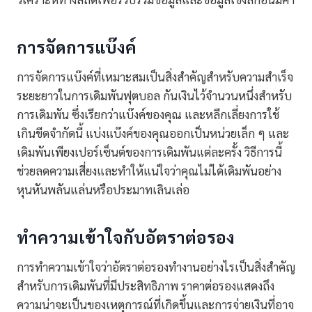
การจัดการแบ๊งค์
การจัดการแบ๊งค์ที่เหมาะสมเป็นสิ่งสำคัญสำหรับความสำเร็จ
ระยะยาวในการเดิมพันฟุตบอล กันเงินไว้จำนวนหนึ่งสำหรับ
การเดิมพัน ซึ่งเรียกว่าแบ๊งค์ของคุณ และหลีกเลี่ยงการใช้
เกินขีดจำกัดนี้ แบ่งแบ๊งค์ของคุณออกเป็นหน่วยเล็ก ๆ และ
เดิมพันเพียงเปอร์เซ็นต์ของการเดิมพันแต่ละครั้ง วิธีการนี้
ช่วยลดความเสี่ยงและทำให้แน่ใจว่าคุณไม่ได้เดิมพันอย่าง
หุนหันพลันแล่นหรือประมาทเลินเล่อ
ทำความเข้าใจกับอัตราต่อรอง
การทำความเข้าใจว่าอัตราต่อรองทำงานอย่างไรเป็นสิ่งสำคัญ
สำหรับการเดิมพันที่มีประสิทธิภาพ ราคาต่อรองแสดงถึง
ความน่าจะเป็นของเหตุการณ์ที่เกิดขึ้นและการจ่ายเงินที่อาจ