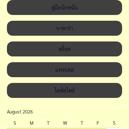
คู่มือนักพนัน
บาคาร่า
สล็อต
แทงบอล
ไลฟ์สไตล์
August 2026
S
M
T
W
T
F
S